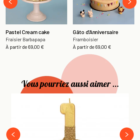
‹
Pastel Cream cake
Gâto d'Anniversaire
Fraisier Barbapapa
Framboisier
À partir de
69,00 €
À partir de
69,00 €
Vous pourriez aussi aimer ...
Bo
Se
4,
›
‹