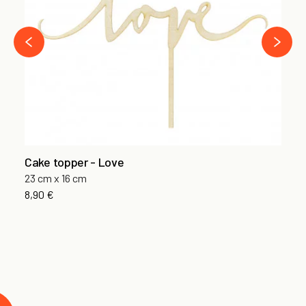
8,
›
‹
Cake topper - Love
23 cm x 16 cm
8,90 €