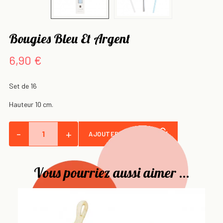
Bougies Bleu Et Argent
6,90 €
Set de 16
Hauteur 10 cm.
-
+
AJOUTER AU PANIER
Vous pourriez aussi aimer ...
Ca
Ca