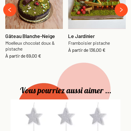
›
‹
Gâteau Blanche-Neige
Le Jardinier
Moelleux chocolat doux &
Framboisier pistache
pistache
À partir de
136,00 €
À partir de
69,00 €
Vous pourriez aussi aimer ...
Bo
Ci
À 