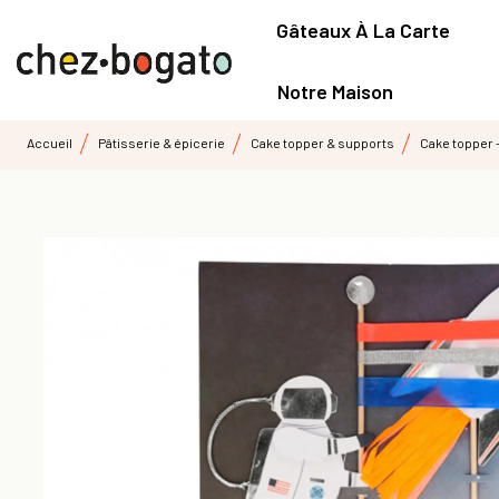
Gâteaux À La Carte
Notre Maison
Accueil
Pâtisserie & épicerie
Cake topper & supports
Cake topper 