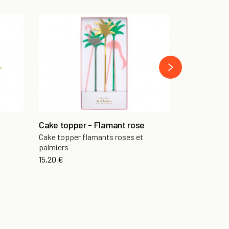
Cake Toppe
12,90 €
›
Cake topper - Flamant rose
Cake topper flamants roses et
palmiers
15,20 €