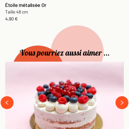
Étoile métalisée Or
Taille 48 cm
Prix
4,90 €
Vous pourriez aussi aimer ...
›
‹