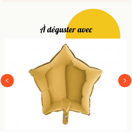
À déguster avec
next
prev