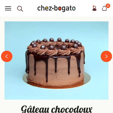
0
next
prev
Gâteau chocodoux