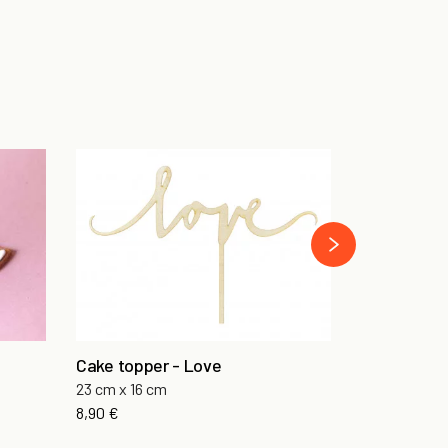
Gâteau Amo
Fraisier
›
À partir de
65
Cake topper - Love
23 cm x 16 cm
8,90 €