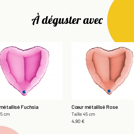
À déguster avec
métallisé Fuchsia
Cœur métallisé Rose
 45 cm
Taille 45 cm
Prix
4,90 €