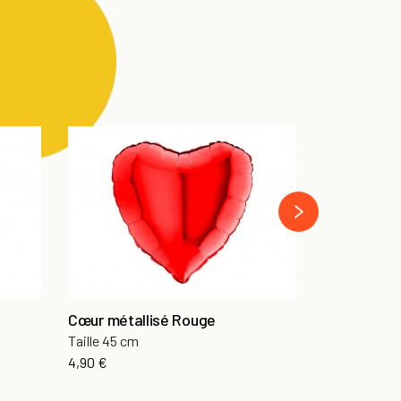
next
Cœur métallisé Rouge
Sablé Coeur
Taille 45 cm
A personnali
Prix
Pr
4,90 €
À partir de
5,