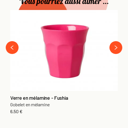
Vous pourriez aussi aimer ...
Cu
Se
12
›
‹
Verre en mélamine - Fushia
Gobelet en mélamine
6,50 €