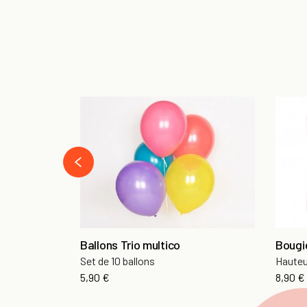
prev
Ballons Trio multico
Bougie
Set de 10 ballons
Hauteu
Prix
Prix
5,90 €
8,90 €