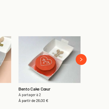
Bento Cake
A partager à
›
À partir de
26
Bento Cake Cœur
A partager à 2
À partir de
26,00 €