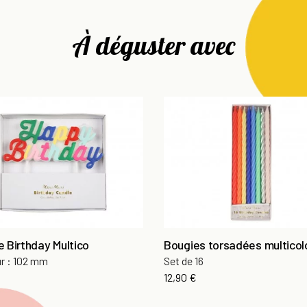
À déguster avec
 Birthday Multico
Bougies torsadées multicol
r : 102 mm
Set de 16
Prix
12,90 €