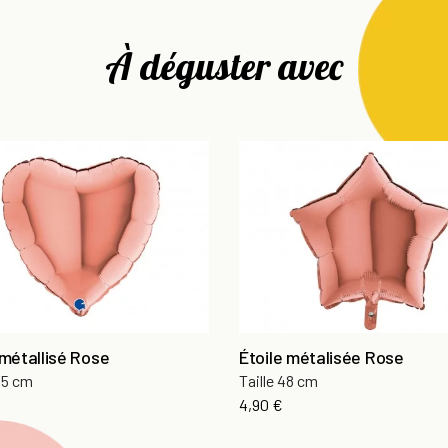
À déguster avec
métallisé Rose
Étoile métalisée Rose
 45 cm
Taille 48 cm
Prix
4,90 €