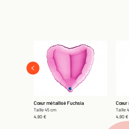
prev
Cœur métallisé Fuchsia
Cœur 
Taille 45 cm
Taille
Prix
Prix
4,90 €
4,90 €