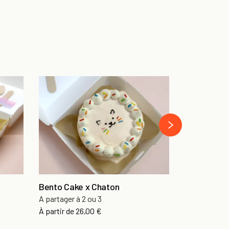
Bento Cake
A partager à 
›
À partir de
26
Bento Cake x Chaton
A partager à 2 ou 3
À partir de
26,00 €