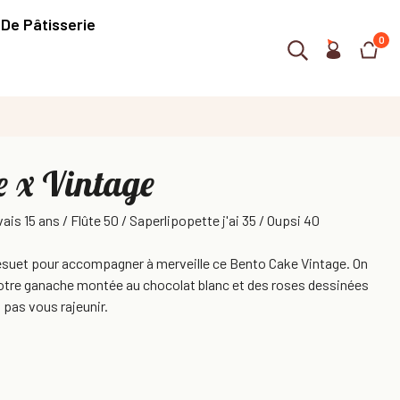
 De Pâtisserie
0
e x Vintage
vais 15 ans / Flûte 50 / Saperlipopette j'ai 35 / Oupsi 40
désuet pour accompagner à merveille ce Bento Cake Vintage. On
notre ganache montée au chocolat blanc et des roses dessinées
a pas vous rajeunir.