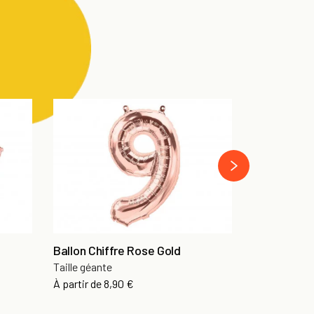
next
Ballon Chiffre Rose Gold
Fleurs séc
Taille géante
10 grammes
Prix
Prix
À partir de
8,90 €
13,90 €