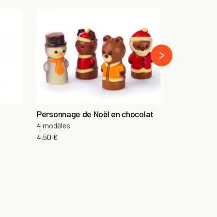
Sucette éla
Chocolat au l
›
3,40 €
Personnage de Noël en chocolat
4 modèles
4,50 €