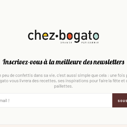
Inscrivez-vous à la meilleure des newsletters
 peu de confettis dans sa vie, c'est aussi simple que cela : une fois
ato vous livrera des recettes, ses inspirations pour faire la fête et
paillettes.
SOU