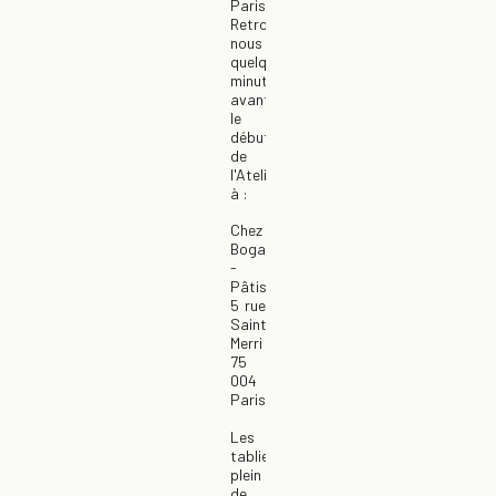
Paris.
Retrouvez-
nous
quelques
minutes
avant
le
début
de
l'Atelier
à :
Chez
Bogato
-
Pâtisserie
5 rue
Saint
Merri
75
004
Paris
Les
tabliers
plein
de