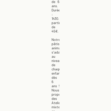
de 6
ans.
Durée
:
1h30. À
partir
de
45€.
Notre
pâtissière-
animatrice
s'adapte
au
niveau
de
chaque
enfant,
dès
6
ans !
Nous
proposons
des
Ateliers
mixtes