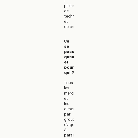
:
pleins
de
technique
et
de créativité
!
Ça
se
passe
quand
et
pour
qui ?
Tous
les
mercredis
et
les
dimanches,
par
groupe
d’âge
à
partir