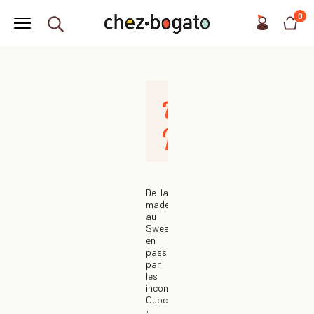
0
Ateliers
Kids
De la
madeleine
au
Sweetburger
en
passant
par
les
incontournables
Cupcakes
: