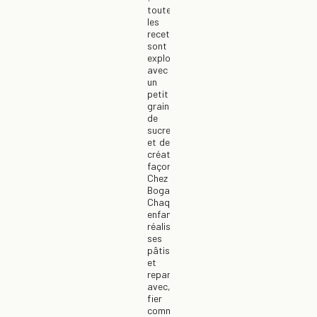
toutes
les
recettes
sont
explorées,
avec
un
petit
grain
de
sucre
et de
créativité,
façon
Chez
Bogato.
Chaque
enfant
réalisera
ses
pâtisseries
et
repartira
avec,
fier
comme