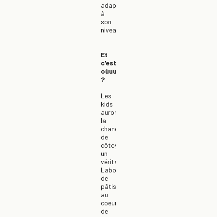
adapté
à
son
niveau.
Et
c'est
oùuu
?
Les
kids
auront
la
chance
de
côtoyer
un
véritable
Labo
de
pâtisserie,
au
coeur
de