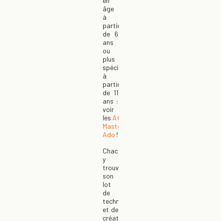
en
âge
à
partir
de 6
ans
ou
plus
spécifiques
à
partir
de 11
ans :
voir
les
Ateliers
Masterclass
Ado
!
Chacun
y
trouvera
son
lot
de
technicité
et de
créativité,