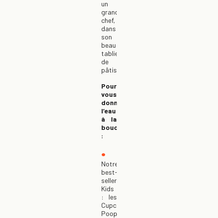
un
grand
chef,
dans
son
beau
tablier
de
pâtissier.
Pour
vous
donner
l’eau
à la
bouche
:
Notre
best-
seller
Kids
: les
Cupcakes
Poop,