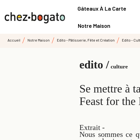
Gâteaux À La Carte
Notre Maison
Accueil
Notre Maison
Edito - Pâtisserie, Fête et Création
Edito - Cul
edito /
culture
Se mettre à t
Feast for the
Extrait -
Nous sommes ce que