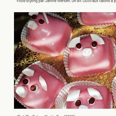
Food styling par Janine Iversen. On dit
Ouiiii
aux talons à p