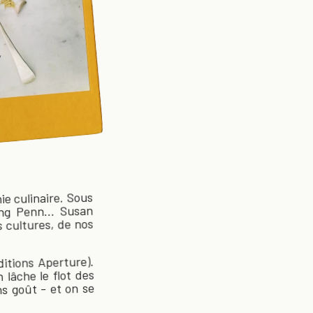
ie culinaire. Sous
ing Penn... Susan
s cultures, de nos
itions Aperture).
 lâche le flot des
ns goût - et on se