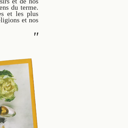
sirs et de nos
sens du terme.
s et les plus
ligions et nos
"