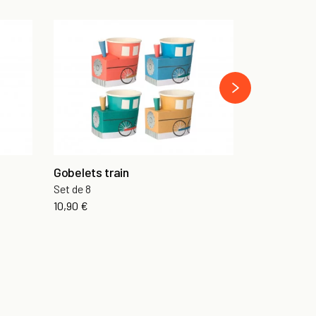
Assiettes P
Set de 8
›
7,00 €
Gobelets train
Set de 8
10,90 €