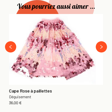
Vous pourriez aussi aimer ...
Ma
Pa
39
›
‹
Cape Rose à paillettes
Déguisement
36,00 €