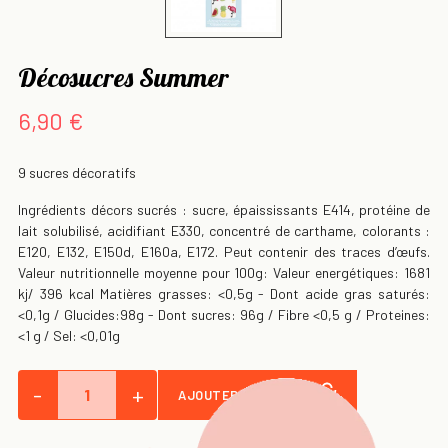
Décosucres Summer
6,90 €
9 sucres décoratifs
Ingrédients décors sucrés : sucre, épaississants E414, protéine de
lait solubilisé, acidifiant E330, concentré de carthame, colorants :
E120, E132, E150d, E160a, E172. Peut contenir des traces d’œufs.
Valeur nutritionnelle moyenne pour 100g: Valeur energétiques: 1681
kj/ 396 kcal Matières grasses: <0,5g - Dont acide gras saturés:
<0,1g / Glucides:98g - Dont sucres: 96g / Fibre <0,5 g / Proteines:
<1 g / Sel: <0,01g
-
+
AJOUTER AU PANIER