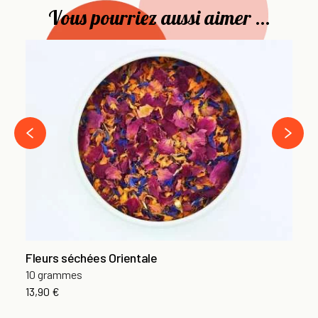
Vous pourriez aussi aimer ...
Fl
10
13
›
‹
Fleurs séchées Orientale
10 grammes
13,90 €