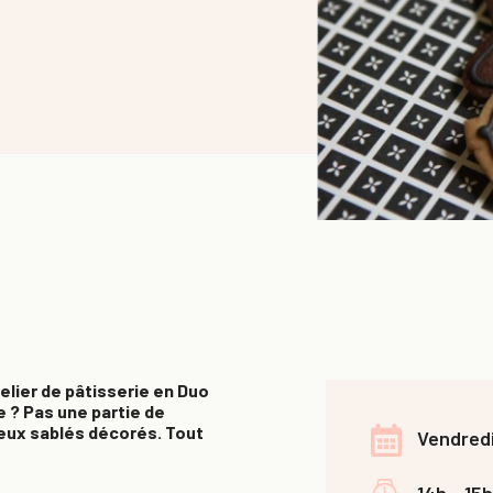
elier de pâtisserie en Duo
 ? Pas une partie de
ieux sablés décorés. Tout
Vendredi
14h - 15