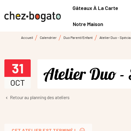
Gâteaux À La Carte
Notre Maison
Accueil
Calendrier
Duo Parent/Enfant
Atelier Duo - Spécia
31
Atelier Duo -
OCT
Retour au planning des ateliers
keyboard_arrow_left
CET ATELIER EST TERMINÉ !