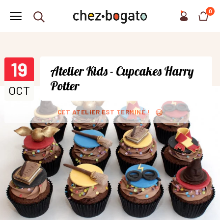
0
19
Atelier Kids - Cupcakes Harry
Potter
OCT
CET ATELIER EST TERMINÉ !