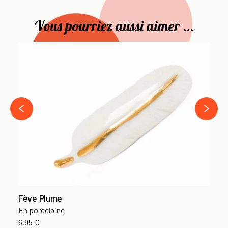
Vous pourriez aussi aimer ...
Fè
En
6,
›
‹
Fève Plume
En porcelaine
6,95 €