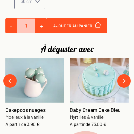
-
+
AJOUTER AU PANIER
À déguster avec
›
‹
Cakepops nuages
Baby Cream Cake Bleu
Moelleux à la vanille
Myrtilles & vanille
À partir de
3,90 €
À partir de
73,00 €