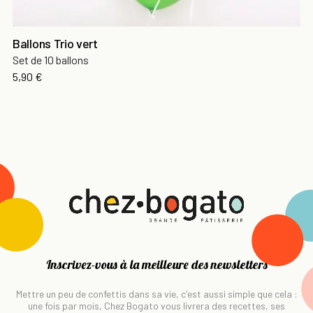
Ballons Trio vert
Set de 10 ballons
Prix
5,90 €
Inscrivez-vous à la meilleure des newsletters
Mettre un peu de confettis dans sa vie, c'est aussi simple que cela :
une fois par mois, Chez Bogato vous livrera des recettes, ses