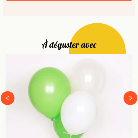
À déguster avec
next
prev