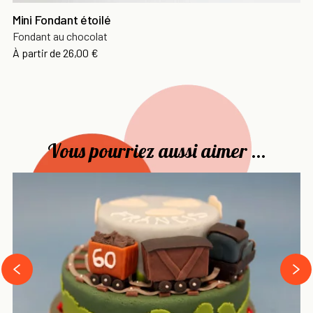
Mini Fondant étoilé
Fondant au chocolat
Prix
À partir de
26,00 €
Vous pourriez aussi aimer ...
›
‹