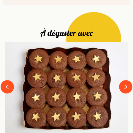
À déguster avec
next
prev