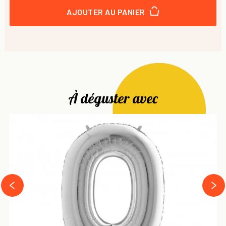
AJOUTER AU PANIER
À déguster avec
next
prev