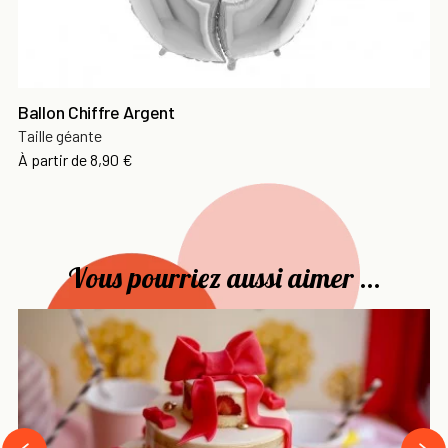
Ballon Chiffre Argent
Taille géante
Prix
À partir de
8,90 €
Vous pourriez aussi aimer ...
›