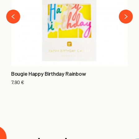
11
›
‹
Bougie Happy Birthday Rainbow
7,90 €