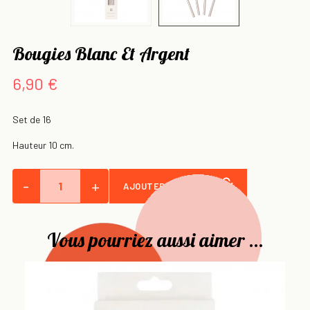
Bougies Blanc Et Argent
6,90 €
Set de 16
Hauteur 10 cm.
-
+
AJOUTER AU PANIER
Vous pourriez aussi aimer ...
Bo
Se