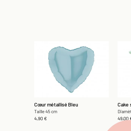
Cœur métallisé Bleu
Cake 
Taille 45 cm
Diamè
Prix
Prix
4,90 €
49,00 