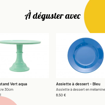
À déguster avec
stand Vert aqua
Assiette à dessert - Bleu
tre 30cm
Assiette à dessert en mélamin
Prix
€
8,50 €