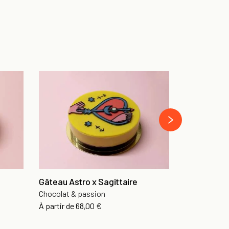
Gâteau Ast
Chocolat & p
›
À partir de
68
Gâteau Astro x Sagittaire
Chocolat & passion
À partir de
68,00 €