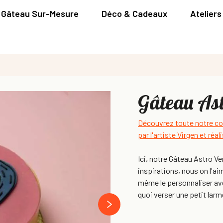
Gâteau Sur-Mesure
Déco & Cadeaux
Ateliers
Gâteau Ast
Découvrez toute notre col
par l'artiste Virgen et ré
Ici, notre Gâteau Astro V
inspirations, nous on l'a
même le personnaliser ave
quoi verser une petit larm
next