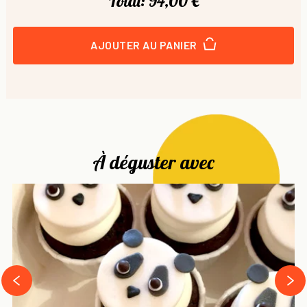
Total:
94,00 €
AJOUTER AU PANIER
À déguster avec
next
prev