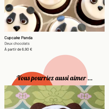
Cupcake Panda
Deux chocolats
Prix
À partir de
6,90 €
Vous pourriez aussi aimer ...