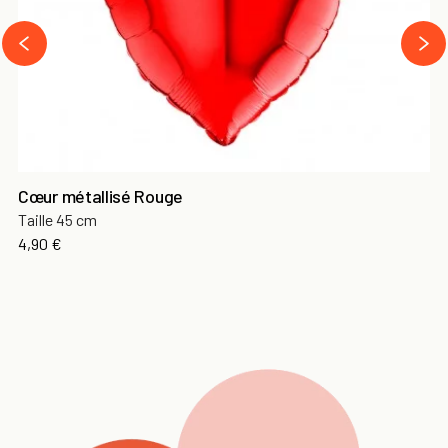
next
prev
Cœur métallisé Rouge
Taille 45 cm
Prix
4,90 €