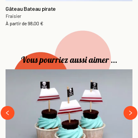
Gâteau Bateau pirate
Fraisier
Prix
À partir de
98,00 €
Vous pourriez aussi aimer ...
›
‹