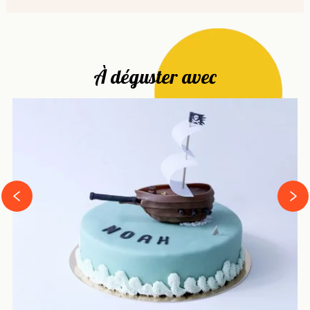
À déguster avec
next
prev