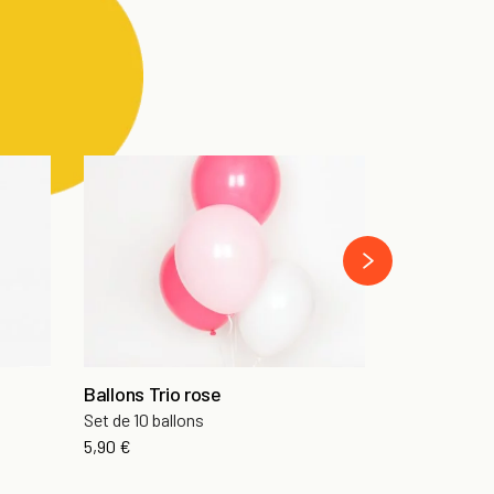
next
Ballons Trio rose
Sablé Cour
Set de 10 ballons
Vanille & fleu
Prix
Pr
5,90 €
À partir de
6,