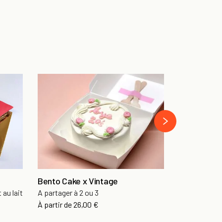
Gâteau Pri
Fondant au c
›
À partir de
82
Bento Cake x Vintage
 au lait
A partager à 2 ou 3
À partir de
26,00 €