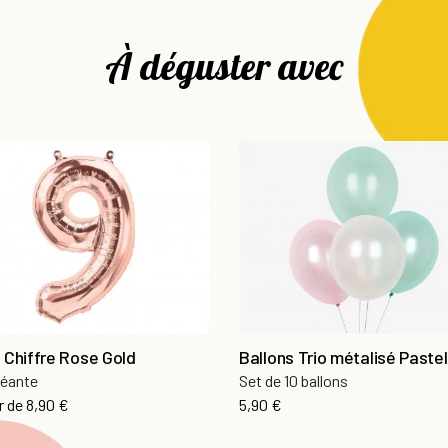
À déguster avec
 Chiffre Rose Gold
Ballons Trio métalisé Pastel
géante
Set de 10 ballons
Prix
Prix
r de
8,90 €
5,90 €