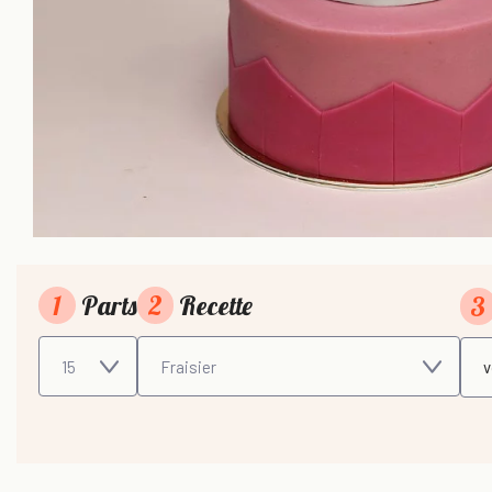
1
Parts
2
Recette
3