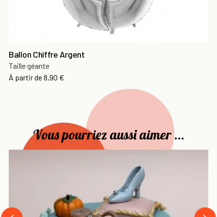
Ballon Chiffre Argent
Taille géante
Prix
À partir de
8,90 €
Vous pourriez aussi aimer ...
›