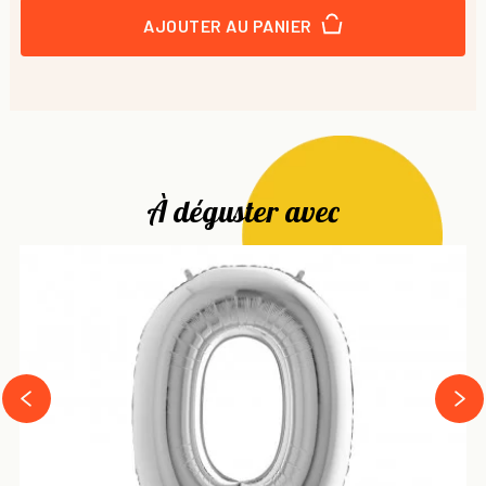
AJOUTER AU PANIER
À déguster avec
next
prev