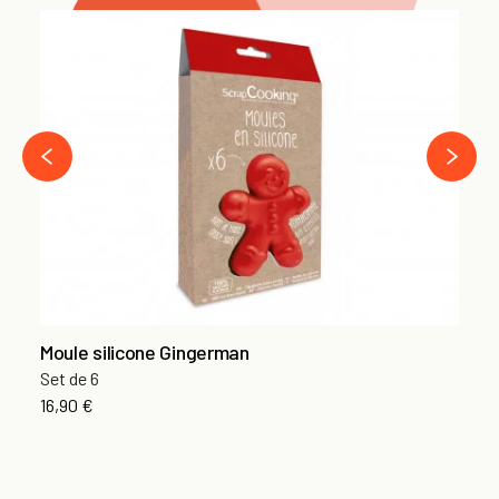
Em
Ha
6,
›
‹
Moule silicone Gingerman
Set de 6
16,90 €