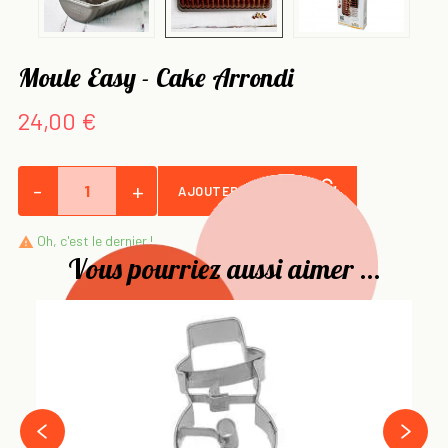
Moule Easy - Cake Arrondi
24,00 €
-
+
AJOUTER AU PANIER
Oh, c'est le dernier !

Vous pourriez aussi aimer ...
Mo
21
14
›
‹