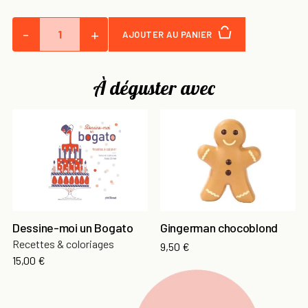
-
+
AJOUTER AU PANIER
À déguster avec
Dessine-moi un Bogato
Gingerman chocoblond
Recettes & coloriages
9,50 €
15,00 €