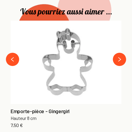
Vous pourriez aussi aimer ...
Mo
28
›
‹
Emporte-pièce - Gingergirl
Hauteur 8 cm
7,50 €