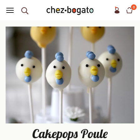
0
Cakepops Poule