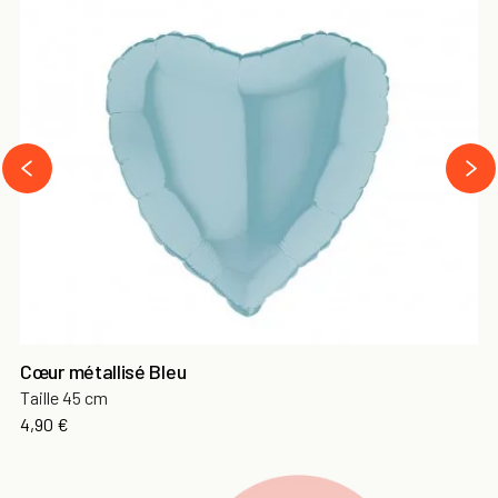
next
prev
Cœur métallisé Bleu
Taille 45 cm
Prix
4,90 €