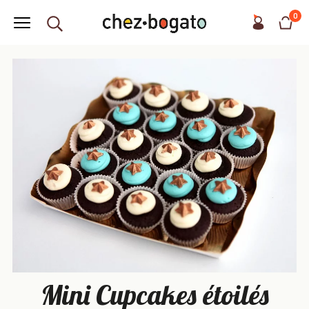
0
Mini Cupcakes étoilés