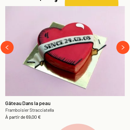
next
prev
Gâteau Dans la peau
Framboisier Stracciatella
Prix
À partir de
69,00 €