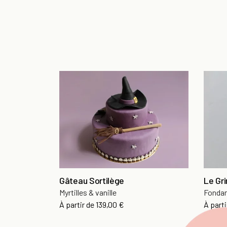
Gâteau Sortilège
Le Gri
Myrtilles & vanille
Fondan
Prix
À partir de
139,00 €
À parti