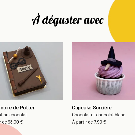
À déguster avec
moire de Potter
Cupcake Sorcière
t au chocolat
Chocolat et chocolat blanc
Prix
Prix
r de
98,00 €
À partir de
7,90 €