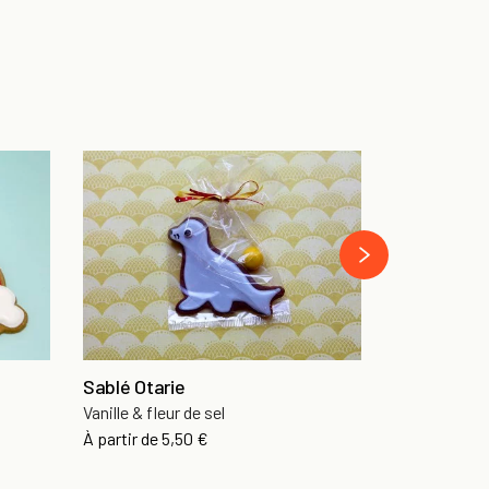
Sablé Bale
Vanille et fle
›
À partir de
6,
Sablé Otarie
Vanille & fleur de sel
À partir de
5,50 €