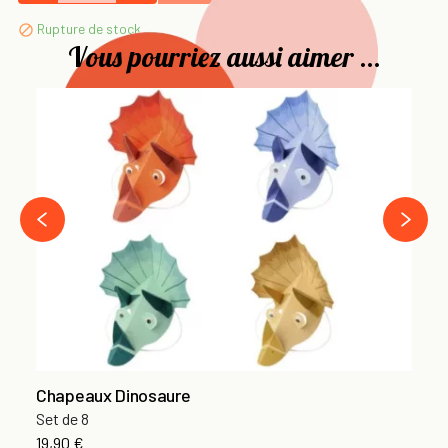
Rupture de stock

Vous pourriez aussi aimer ...
Pa
10
5,
›
‹
Chapeaux Dinosaure
Set de 8
19,90 €