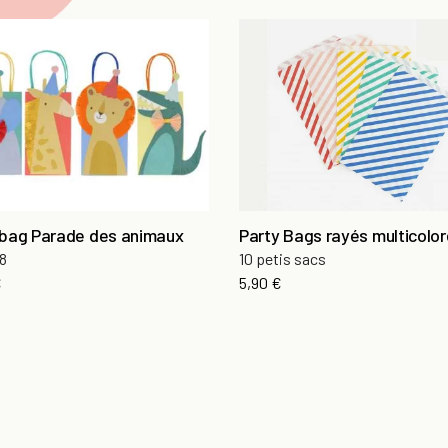
 bag Parade des animaux
Party Bags rayés multicolo
 8
10 petis sacs
€
5,90 €