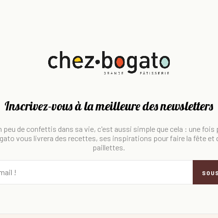
Inscrivez-vous à la meilleure des newsletters
 peu de confettis dans sa vie, c'est aussi simple que cela : une fois
ato vous livrera des recettes, ses inspirations pour faire la fête et
paillettes.
SOU