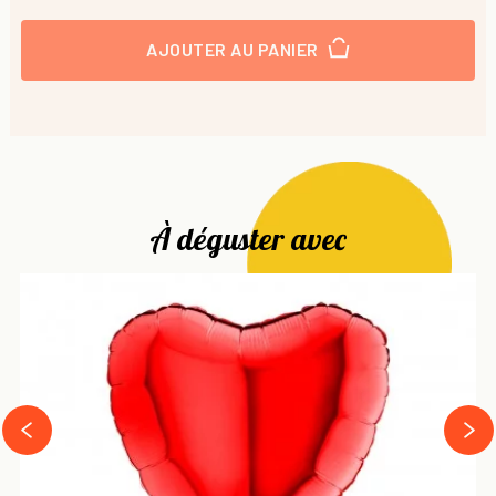
AJOUTER AU PANIER
À déguster avec
next
prev