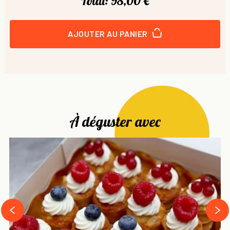
Total:
98,00 €
AJOUTER AU PANIER
À déguster avec
next
prev