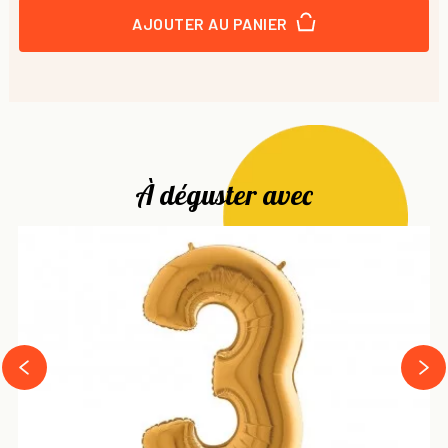
AJOUTER AU PANIER
À déguster avec
next
prev