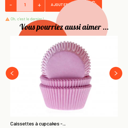
-
+
AJOUTER AU PANIER
Oh, c'est le dernier !

Vous pourriez aussi aimer ...
Ca
50
3,
›
‹
Caissettes à cupcakes -...