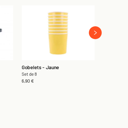
Serviettes 
Set de 16
›
8,60 €
Gobelets - Jaune
Set de 8
6,90 €