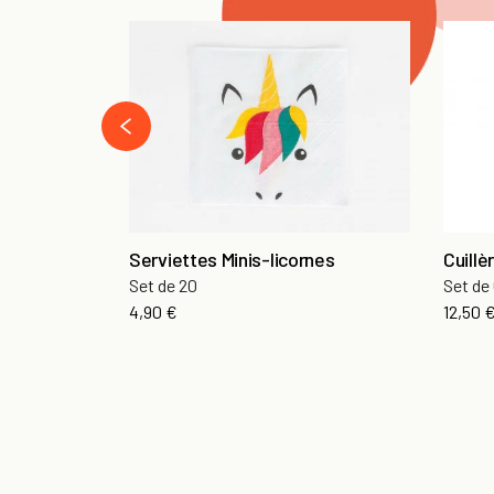
‹
Serviettes Minis-licornes
Cuillè
Set de 20
Set de
4,90 €
12,50 