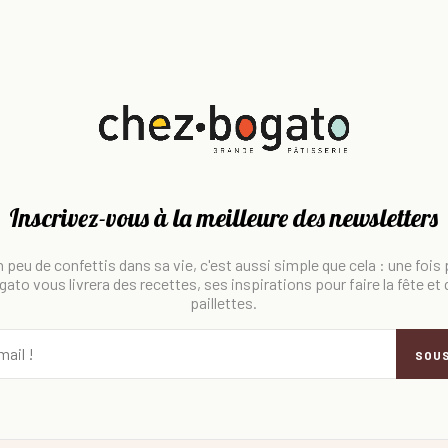
Inscrivez-vous à la meilleure des newsletters
 peu de confettis dans sa vie, c'est aussi simple que cela : une fois
ato vous livrera des recettes, ses inspirations pour faire la fête et
paillettes.
SOU