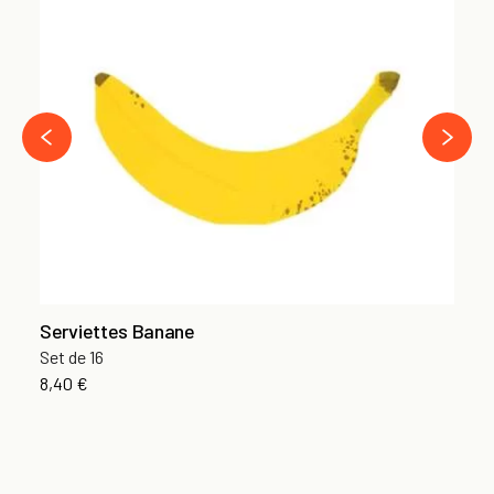
Cu
Se
13
›
‹
Serviettes Banane
Set de 16
8,40 €