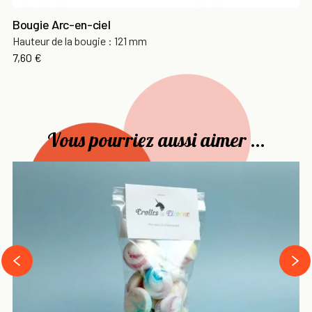
Bougie Arc-en-ciel
Hauteur de la bougie : 121 mm
Prix
7,60 €
Vous pourriez aussi aimer ...
›
‹