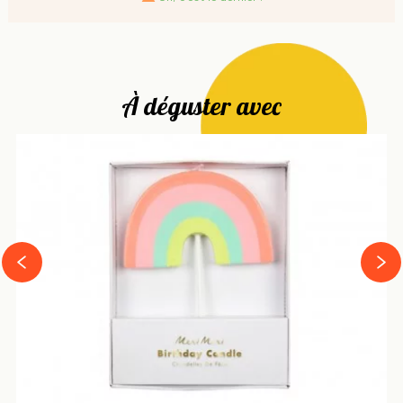
À déguster avec
next
prev