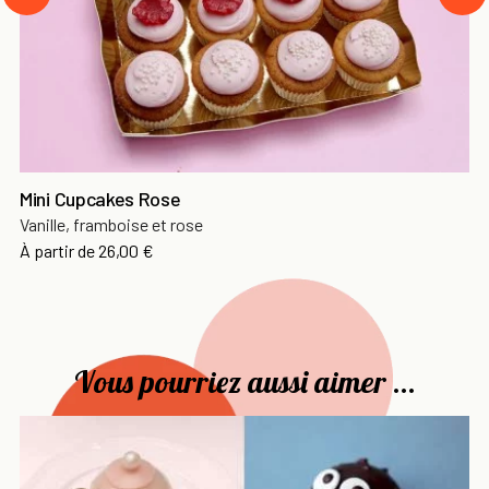
prev
Mini Cupcakes Rose
Vanille, framboise et rose
Prix
À partir de
26,00 €
Vous pourriez aussi aimer ...