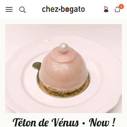
0
Téton de Vénus • Now !