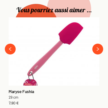
Vous pourriez aussi aimer ...
Ma
29
7,
›
‹
Maryse Fushia
29 cm
7,90 €