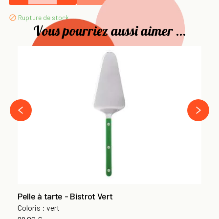
Rupture de stock

Vous pourriez aussi aimer ...
Pl
59
›
‹
Pelle à tarte - Bistrot Vert
Coloris : vert