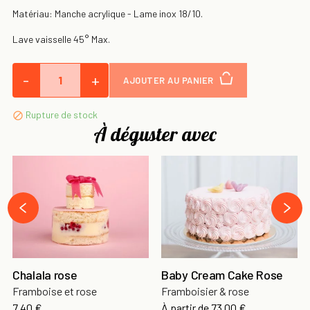
Matériau: Manche acrylique - Lame inox 18/10.
Lave vaisselle 45° Max.
-
+
AJOUTER AU PANIER
Rupture de stock

À déguster avec
›
‹
Chalala rose
Baby Cream Cake Rose
Framboise et rose
Framboisier & rose
7,40 €
À partir de
73,00 €