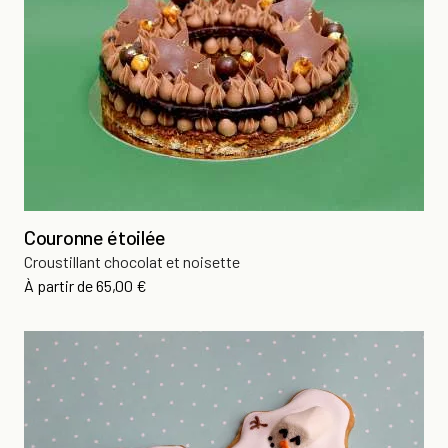
Couronne étoilée
Croustillant chocolat et noisette
Prix
À partir de
65,00 €