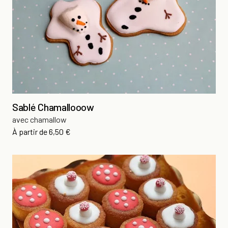
Sablé Chamallooow
avec chamallow
Prix
À partir de
6,50 €