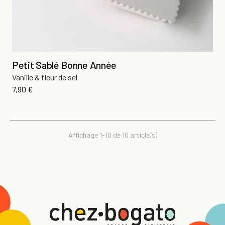
Petit Sablé Bonne Année
Vanille & fleur de sel
Prix
7,90 €
Affichage 1-10 de 10 article(s)