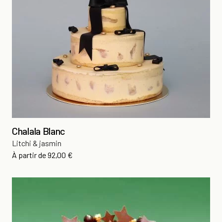
Chalala Blanc
Litchi & jasmin
Prix
À partir de
92,00 €