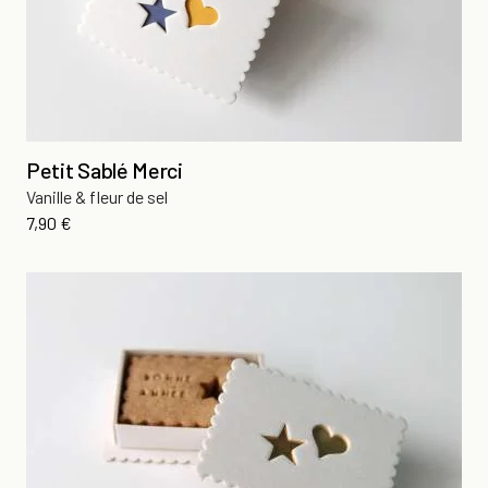
Petit Sablé Merci
Vanille & fleur de sel
Prix
7,90 €